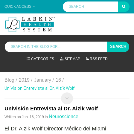
QUICK ACCESS
SEARCH
CATEGORIES
SITEMAP
RSS FEED
/
/
/
/
Blog
2019
January
16
Univisión Entrevista al Dr. Aizik Wolf
Univisión Entrevista al Dr. Aizik Wolf
Neuroscience
Written on
Jan. 16, 2019
in
.
El Dr. Aizik Wolf Director Médico del Miami