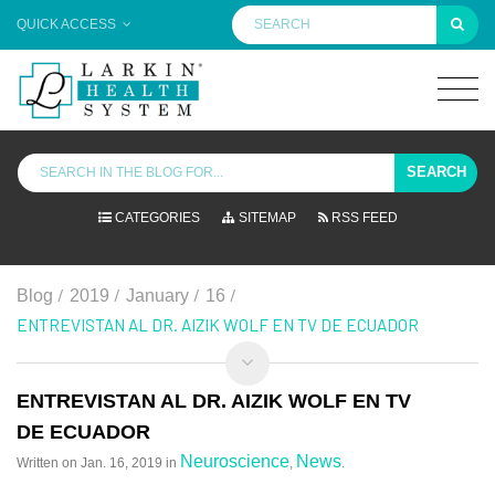
QUICK ACCESS
SEARCH
CATEGORIES
SITEMAP
RSS FEED
/
/
/
/
Blog
2019
January
16
ENTREVISTAN AL DR. AIZIK WOLF EN TV DE ECUADOR
ENTREVISTAN AL DR. AIZIK WOLF EN TV
DE ECUADOR
Neuroscience
News
Written on
Jan. 16, 2019
in
,
.