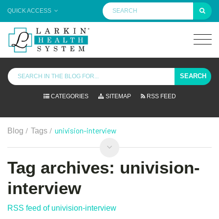
QUICK ACCESS
SEARCH
CATEGORIES
SITEMAP
RSS FEED
/
/
univision-interview
Blog
Tags
Tag archives: univision-
interview
RSS feed of univision-interview