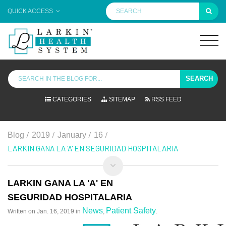
QUICK ACCESS
SEARCH
CATEGORIES
SITEMAP
RSS FEED
/
/
/
/
Blog
2019
January
16
LARKIN GANA LA 'A' EN SEGURIDAD HOSPITALARIA
LARKIN GANA LA 'A' EN
SEGURIDAD HOSPITALARIA
News
Patient Safety
Written on
Jan. 16, 2019
in
,
.